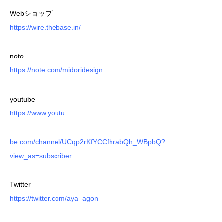
Webショップ
https://wire.thebase.in/
noto
https://note.com/midoridesign
youtube
https://www.youtu
be.com/channel/UCqp2rKfYCCfhrabQh_WBpbQ?
view_as=subscriber
Twitter
https://twitter.com/aya_agon