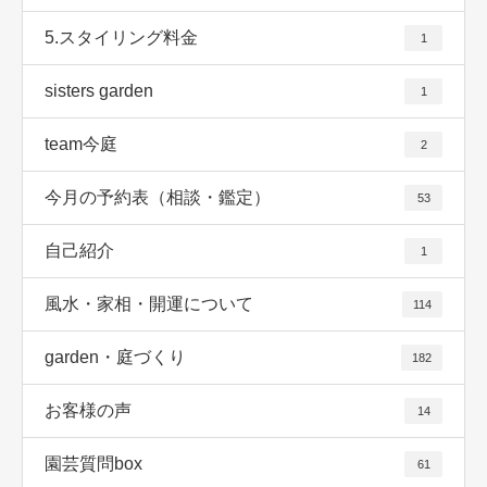
5.スタイリング料金
1
sisters garden
1
team今庭
2
今月の予約表（相談・鑑定）
53
自己紹介
1
風水・家相・開運について
114
garden・庭づくり
182
お客様の声
14
園芸質問box
61