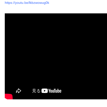
https://youtu.be/lkbzwowug0k