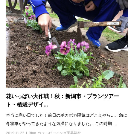
花いっぱい大作戦！秋：新潟市・プランツアー
ト・植栽デザイ...
本当に寒い日でした！前日のポカポカ陽気はどこえやら…。急に
冬将軍がやってきたような気温になりました。 この時期...
2019.11.22
Blog
,
ウェルビーイング園芸福祉