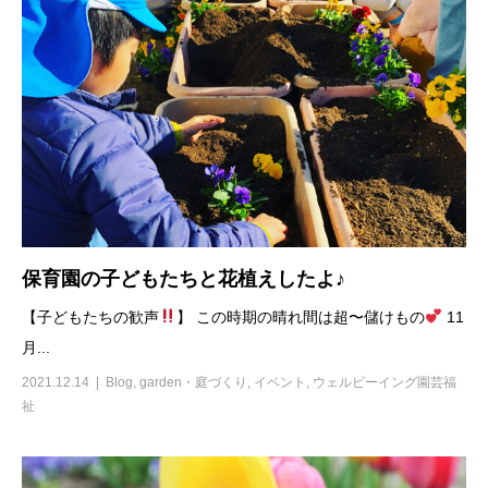
保育園の子どもたちと花植えしたよ♪
【子どもたちの歓声
】 この時期の晴れ間は超〜儲けもの
11
月...
2021.12.14
Blog
,
garden・庭づくり
,
イベント
,
ウェルビーイング園芸福
祉