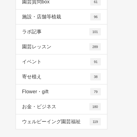
園芸質問box
61
施設・店舗等植栽
96
ラボ記事
101
園芸レッスン
289
イベント
91
寄せ植え
38
Flower・gift
79
お金・ビジネス
180
ウェルビーイング園芸福祉
119