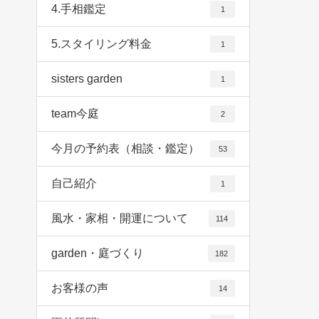
4.手相鑑定
1
5.スタイリング料金
1
sisters garden
1
team今庭
2
今月の予約表（相談・鑑定）
53
自己紹介
1
風水・家相・開運について
114
garden・庭づくり
182
お客様の声
14