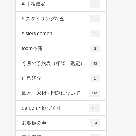
4.手相鑑定
1
5.スタイリング料金
1
sisters garden
1
team今庭
2
今月の予約表（相談・鑑定）
53
自己紹介
1
風水・家相・開運について
114
garden・庭づくり
182
お客様の声
14