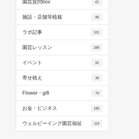
園芸質問box
61
施設・店舗等植栽
96
ラボ記事
101
園芸レッスン
289
イベント
91
寄せ植え
38
Flower・gift
79
お金・ビジネス
180
ウェルビーイング園芸福祉
119