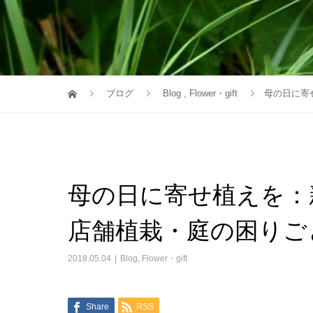
ブログ
Blog
,
Flower・gift
母の日に寄
母の日に寄せ植えを：
店舗植栽・庭の困りご
2018.05.04
Blog
,
Flower・gift
Share
RSS