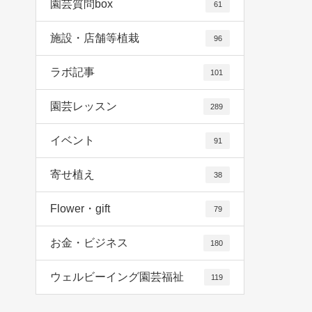
園芸質問box
61
施設・店舗等植栽
96
ラボ記事
101
園芸レッスン
289
イベント
91
寄せ植え
38
Flower・gift
79
お金・ビジネス
180
ウェルビーイング園芸福祉
119