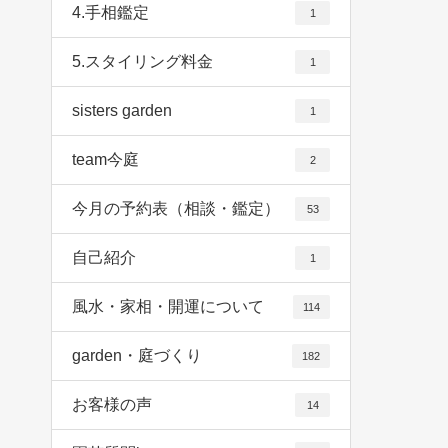
4.手相鑑定
1
5.スタイリング料金
1
sisters garden
1
team今庭
2
今月の予約表（相談・鑑定）
53
自己紹介
1
風水・家相・開運について
114
garden・庭づくり
182
お客様の声
14