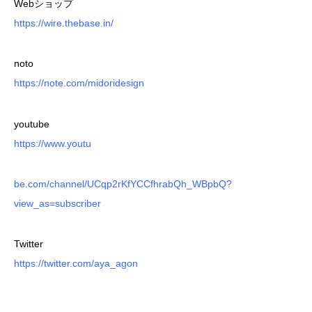
Webショップ
https://wire.thebase.in/
noto
https://note.com/midoridesign
youtube
https://www.youtu
be.com/channel/UCqp2rKfYCCfhrabQh_WBpbQ?
view_as=subscriber
Twitter
https://twitter.com/aya_agon