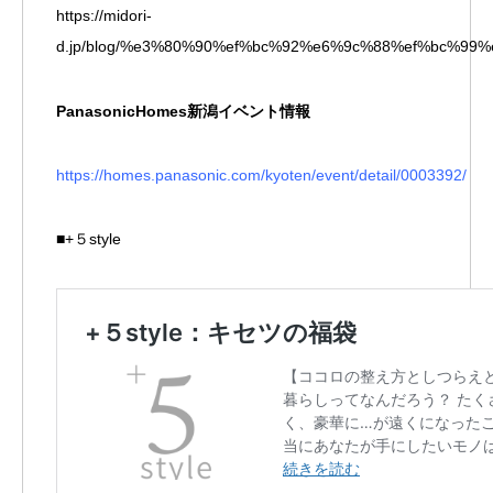
https://midori-
d.jp/blog/%e3%80%90%ef%bc%92%e6%9c%88%ef%bc
PanasonicHomes新潟イベント情報
https://homes.panasonic.com/kyoten/event/detail/0003392/
■+５style