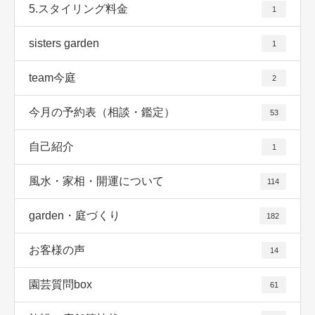
5.スタイリング料金
1
sisters garden
1
team今庭
2
今月の予約表（相談・鑑定）
53
自己紹介
1
風水・家相・開運について
114
garden・庭づくり
182
お客様の声
14
園芸質問box
61