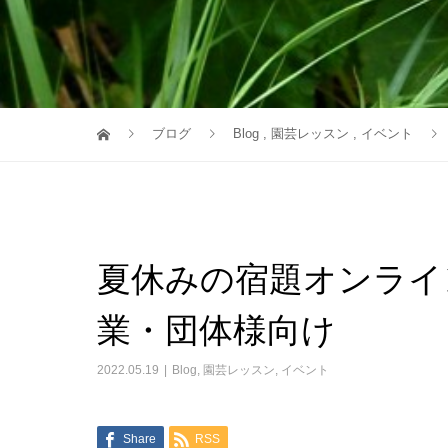
ブログ
Blog
,
園芸レッスン
,
イベント
夏休みの宿題オンライン
業・団体様向け
2022.05.19
Blog
,
園芸レッスン
,
イベント
Share
RSS