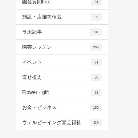
園芸質問box
61
施設・店舗等植栽
96
ラボ記事
101
園芸レッスン
289
イベント
91
寄せ植え
38
Flower・gift
79
お金・ビジネス
180
ウェルビーイング園芸福祉
119