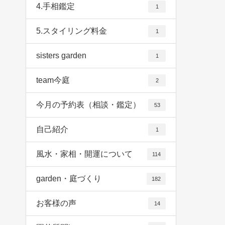
4.手相鑑定
1
5.スタイリング料金
1
sisters garden
1
team今庭
2
今月の予約表（相談・鑑定）
53
自己紹介
1
風水・家相・開運について
114
garden・庭づくり
182
お客様の声
14