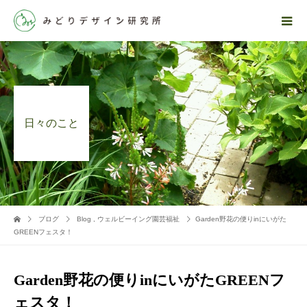
日々のこと
ブログ
Blog
,
ウェルビーイング園芸福祉
Garden野花の便りinにいがた
GREENフェスタ！
Garden野花の便りinにいがたGREENフ
ェスタ！