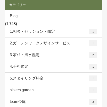
カテゴリー
Blog
(1,748)
1.相談・セッション・鑑定
1
2.ガーデンワークデザインサービス
1
3.家相・風水鑑定
2
4.手相鑑定
1
5.スタイリング料金
1
sisters garden
1
team今庭
2