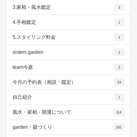
3.家相・風水鑑定
2
4.手相鑑定
1
5.スタイリング料金
1
sisters garden
1
team今庭
2
今月の予約表（相談・鑑定）
53
自己紹介
1
風水・家相・開運について
114
garden・庭づくり
182