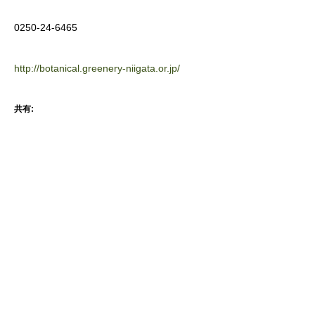
0250-24-6465
http://botanical.greenery-niigata.or.jp/
共有: