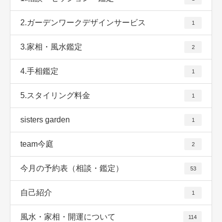
2.ガーデンワークデザインサービス
1
3.家相・風水鑑定
2
4.手相鑑定
1
5.スタイリング料金
1
sisters garden
1
team今庭
2
今月の予約表（相談・鑑定）
53
自己紹介
1
風水・家相・開運について
114