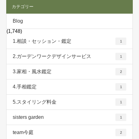
カテゴリー
Blog
(1,748)
1.相談・セッション・鑑定
1
2.ガーデンワークデザインサービス
1
3.家相・風水鑑定
2
4.手相鑑定
1
5.スタイリング料金
1
sisters garden
1
team今庭
2