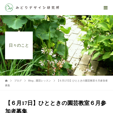
日々のこと
ブログ
Blog
,
園芸レッスン
【６月17日】ひとときの園芸教室６月参加者
募集
【６月17日】ひとときの園芸教室６月参
加者募集