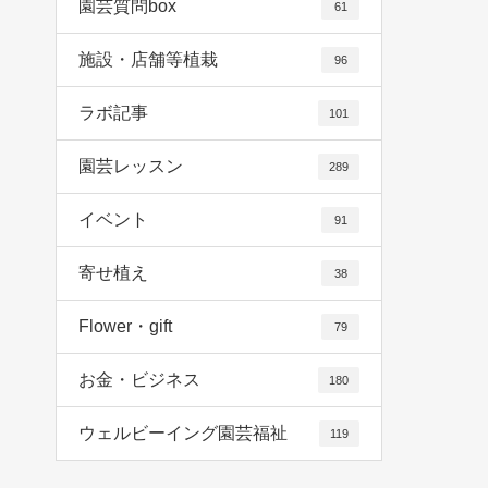
園芸質問box
61
施設・店舗等植栽
96
ラボ記事
101
園芸レッスン
289
イベント
91
寄せ植え
38
Flower・gift
79
お金・ビジネス
180
ウェルビーイング園芸福祉
119