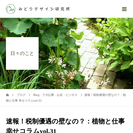
日々のこと
ブログ
Blog
,
ラボ記事
,
お金・ビジネス
速報！税制優遇の壁なの？：植
物と仕事 幸せコラムvol.31
速報！税制優遇の壁なの？：植物と仕事
幸せコラムvol.31