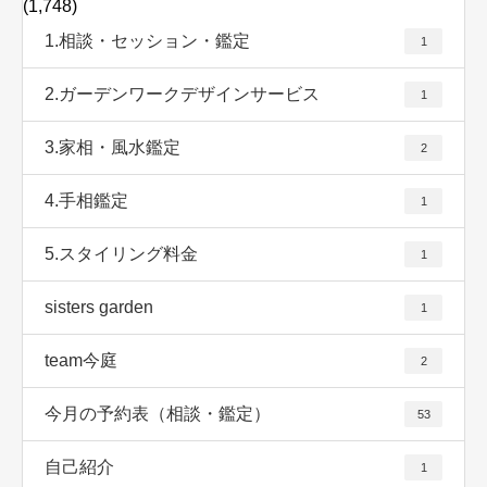
(1,748)
1.相談・セッション・鑑定
1
2.ガーデンワークデザインサービス
1
3.家相・風水鑑定
2
4.手相鑑定
1
5.スタイリング料金
1
sisters garden
1
team今庭
2
今月の予約表（相談・鑑定）
53
自己紹介
1