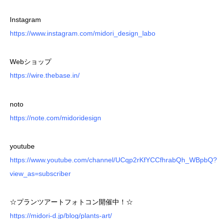
Instagram
https://www.instagram.com/midori_design_labo
Webショップ
https://wire.thebase.in/
noto
https://note.com/midoridesign
youtube
https://www.youtube.com/channel/UCqp2rKfYCCfhrabQh_WBpbQ?
view_as=subscriber
☆プランツアートフォトコン開催中！☆
https://midori-d.jp/blog/plants-art/