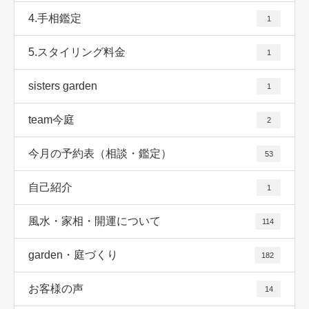
4.手相鑑定
1
5.スタイリング料金
1
sisters garden
1
team今庭
2
今月の予約表（相談・鑑定）
53
自己紹介
1
風水・家相・開運について
114
garden・庭づくり
182
お客様の声
14