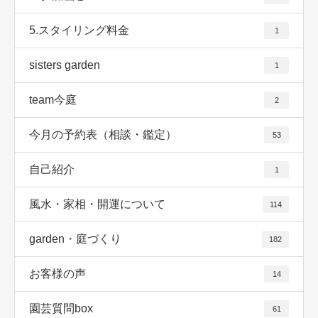
5.スタイリング料金
1
sisters garden
1
team今庭
2
今月の予約表（相談・鑑定）
53
自己紹介
1
風水・家相・開運について
114
garden・庭づくり
182
お客様の声
14
園芸質問box
61