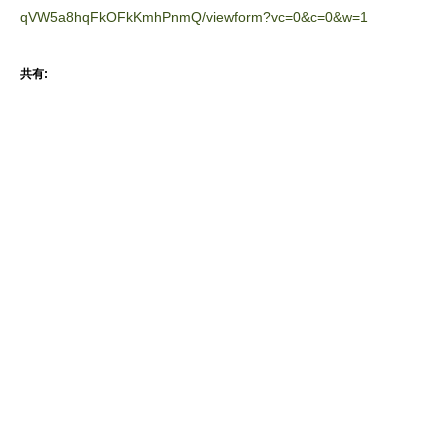
qVW5a8hqFkOFkKmhPnmQ/viewform?vc=0&c=0&w=1
共有: