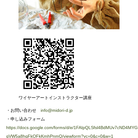
ワイヤーアートインストラクター講座
・お問い合わせ
info@midori-d.jp
・申し込みフォーム
https://docs.google.com/forms/d/e/1FAIpQLSfsl4BdMUv7cND4MY
qVW5a8hqFkOFkKmhPnmQ/viewform?vc=0&c=0&w=1