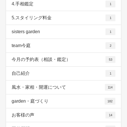
4.手相鑑定
1
5.スタイリング料金
1
sisters garden
1
team今庭
2
今月の予約表（相談・鑑定）
53
自己紹介
1
風水・家相・開運について
114
garden・庭づくり
182
お客様の声
14