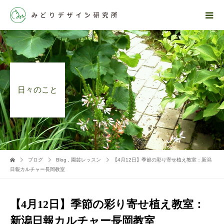
日々のこと
ブログ
Blog
,
園芸レッスン
【4月12日】季節の彩り寄せ植え教室：新潟
日報カルチャー長岡教室
【4月12日】季節の彩り寄せ植え教室：
新潟日報カルチャー長岡教室