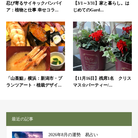
忍び寄るサイキックバンパイ
【3/1～3/31】家と暮らし。は
ア：植物と仕事 幸せコラ...
じめてのGard...
「山喜鮨」横浜：新潟市・プ
【11月16日】残席1名 クリス
ランツアート・植栽デザイ...
マス☆パーティー/...
最近の記事
2026年8月の運勢 易占い