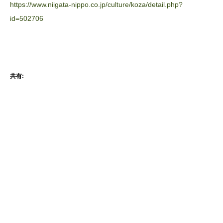
https://www.niigata-nippo.co.jp/culture/koza/detail.php?
id=502706
共有: