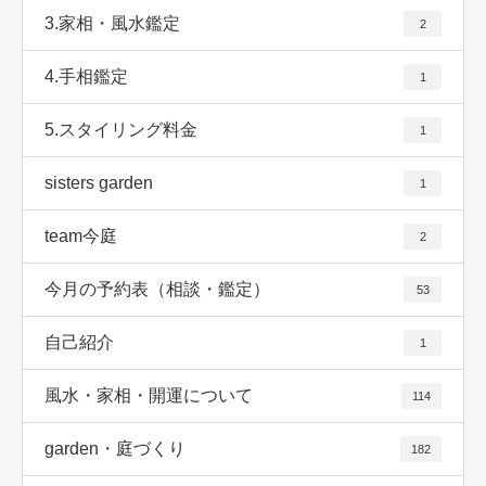
3.家相・風水鑑定
2
4.手相鑑定
1
5.スタイリング料金
1
sisters garden
1
team今庭
2
今月の予約表（相談・鑑定）
53
自己紹介
1
風水・家相・開運について
114
garden・庭づくり
182