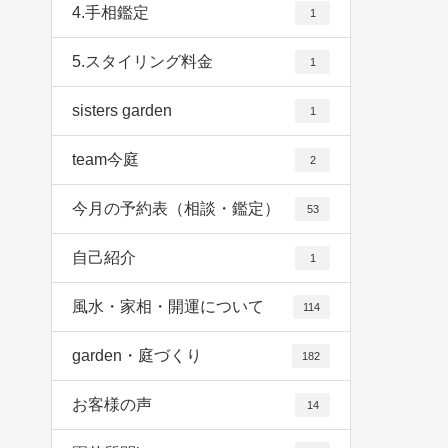
4.手相鑑定
1
5.スタイリング料金
1
sisters garden
1
team今庭
2
今月の予約表（相談・鑑定）
53
自己紹介
1
風水・家相・開運について
114
garden・庭づくり
182
お客様の声
14