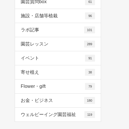
園芸質問box
61
施設・店舗等植栽
96
ラボ記事
101
園芸レッスン
289
イベント
91
寄せ植え
38
Flower・gift
79
お金・ビジネス
180
ウェルビーイング園芸福祉
119