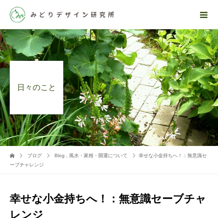
日々のこと
ブログ
Blog
,
風水・家相・開運について
幸せな小金持ちへ！：無意識セ
ーブチャレンジ
幸せな小金持ちへ！：無意識セーブチャ
レンジ