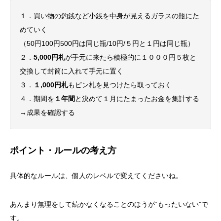
１．買い物の釣銭など小銭を中身が見えるガラスの瓶にた
めていく
（50円100円500円は同じ瓶/10円/５円と１円は同じ瓶）
２．
5,000円札
が手元に来たら積極的に１０００円５枚と
交換して封筒に入れて手元に置く
３．
１,000円札
もピン札を見つけたら取っておく
４．期間を
１年間
と決めて１月にたまったお金を集計する
→成果を確認する
ポイント・ルールの考え方
具体的なルールは、個人のレベルで変えてくださいね。
あんまり無理をして続かなくなることのほうが“もったいない”で
す。