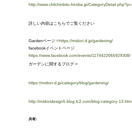
http://www.chilchinbito-hiroba.jp/CategoryDetail.php
詳しい内容はこちらでご覧ください
Gardenページ⇒
https://midori-d.jp/gardening/
facebookイベントページ
https://www.facebook.com/events/1174422065929308/
ガーデンに関するブログ⇒
https://midori-d.jp/category/blog/gardening/
http://midoridesign5.blog.fc2.com/blog-category-13.htm
共有: