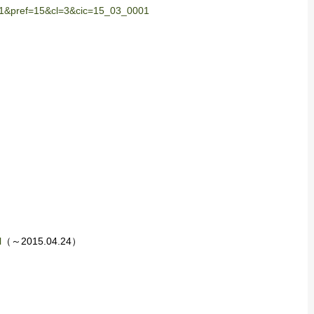
?p=1&pref=15&cl=3&cic=15_03_0001
l
（～2015.04.24）