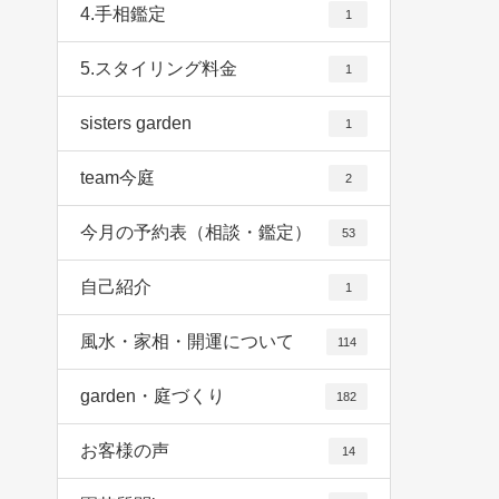
4.手相鑑定
1
5.スタイリング料金
1
sisters garden
1
team今庭
2
今月の予約表（相談・鑑定）
53
自己紹介
1
風水・家相・開運について
114
garden・庭づくり
182
お客様の声
14