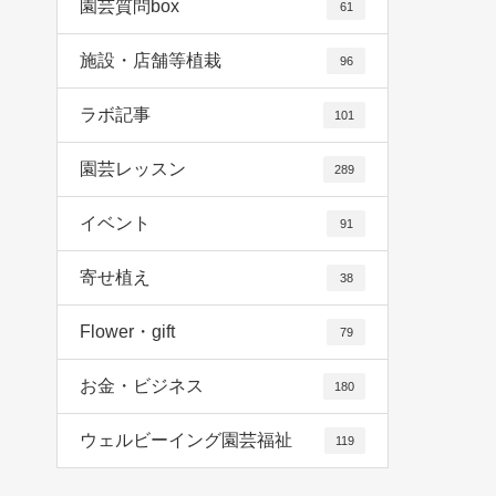
園芸質問box
61
施設・店舗等植栽
96
ラボ記事
101
園芸レッスン
289
イベント
91
寄せ植え
38
Flower・gift
79
お金・ビジネス
180
ウェルビーイング園芸福祉
119