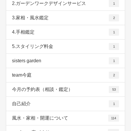
2.ガーデンワークデザインサービス
1
3.家相・風水鑑定
2
4.手相鑑定
1
5.スタイリング料金
1
sisters garden
1
team今庭
2
今月の予約表（相談・鑑定）
53
自己紹介
1
風水・家相・開運について
114