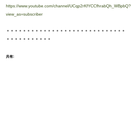
https://www.youtube.com/channel/UCqp2rKfYCCfhrabQh_WBpbQ?
view_as=subscriber
＊＊＊＊＊＊＊＊＊＊＊＊＊＊＊＊＊＊＊＊＊＊＊＊＊＊＊＊＊
＊＊＊＊＊＊＊＊＊＊＊
共有: