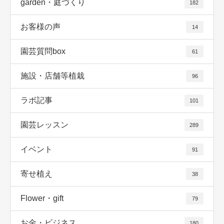
garden・庭づくり
182
お客様の声
14
園芸質問box
61
施設・店舗等植栽
96
ラボ記事
101
園芸レッスン
289
イベント
91
寄せ植え
38
Flower・gift
79
お金・ビジネス
180