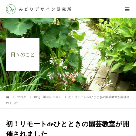
日々のこと
ブログ
Blog
,
園芸レッスン
初！リモートdeひとときの園芸教室が開催さ
れました
初！リモートdeひとときの園芸教室が開
催されました