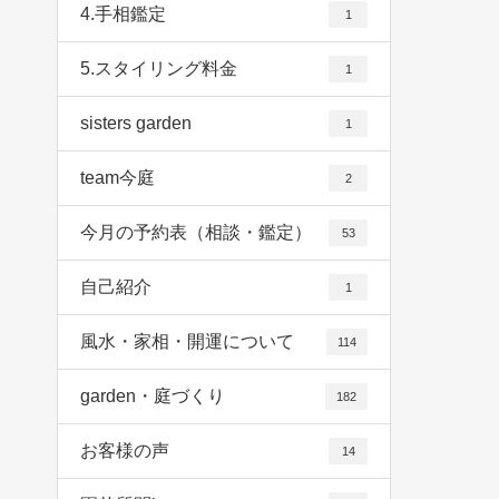
4.手相鑑定
1
5.スタイリング料金
1
sisters garden
1
team今庭
2
今月の予約表（相談・鑑定）
53
自己紹介
1
風水・家相・開運について
114
garden・庭づくり
182
お客様の声
14