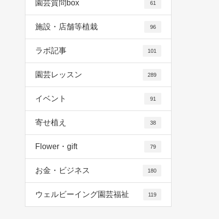
園芸質問box
61
施設・店舗等植栽
96
ラボ記事
101
園芸レッスン
289
イベント
91
寄せ植え
38
Flower・gift
79
お金・ビジネス
180
ウェルビーイング園芸福祉
119