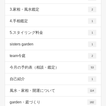
3.家相・風水鑑定
2
4.手相鑑定
1
5.スタイリング料金
1
sisters garden
1
team今庭
2
今月の予約表（相談・鑑定）
53
自己紹介
1
風水・家相・開運について
114
garden・庭づくり
182