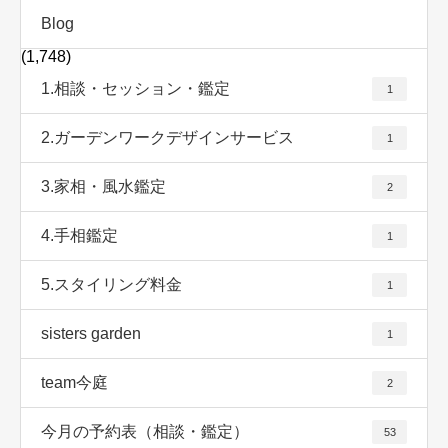
Blog
(1,748)
1.相談・セッション・鑑定
1
2.ガーデンワークデザインサービス
1
3.家相・風水鑑定
2
4.手相鑑定
1
5.スタイリング料金
1
sisters garden
1
team今庭
2
今月の予約表（相談・鑑定）
53