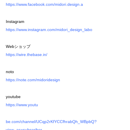
https://www.facebook.com/midori.design.a
Instagram
https://www.instagram.com/midori_design_labo
Webショップ
https://wire.thebase.in/
noto
https://note.com/midoridesign
youtube
https://www.youtu
be.com/channel/UCqp2rKfYCCfhrabQh_WBpbQ?
view_as=subscriber